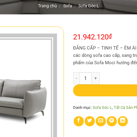
Trang chủ
/
Sofa
/
Sofa Góc L
21.942.120
₫
ĐẲNG CẤP – TINH TẾ – ÊM ÁI S
các dòng sofa cao cấp, sang tr
phẩm của Sofa Moci hướng đến
Sofa Góc MC-SG72 số lượng
Danh mục:
Sofa Góc L
,
Tất Cả Sản 