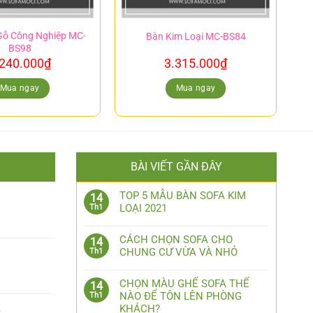
Gỗ Công Nghiệp MC-
Bàn Kim Loại MC-BS84
BS98
.240.000
₫
3.315.000
₫
Mua ngay
Mua ngay
BÀI VIẾT GẦN ĐÂY
1
TOP 5 MẪU BÀN SOFA KIM
14
LOẠI 2021
Th1
CÁCH CHỌN SOFA CHO
14
CHUNG CƯ VỪA VÀ NHỎ
Th1
CHỌN MÀU GHẾ SOFA THẾ
14
NÀO ĐỂ TÔN LÊN PHÒNG
Th1
2
KHÁCH?