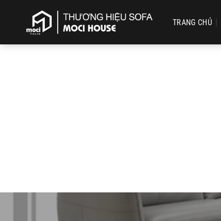
Chuyển
đến
TRANG CHỦ
nội
dung