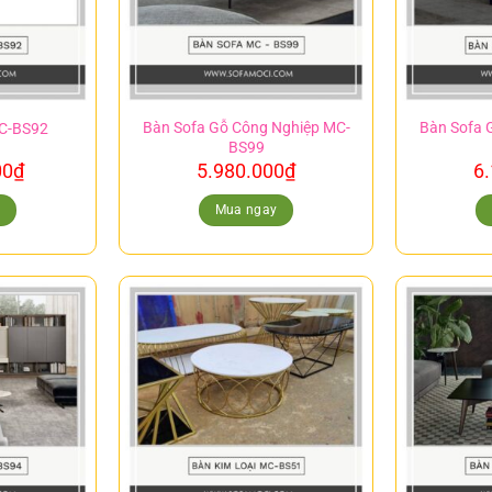
Bàn Sofa Gỗ Công Nghiệp MC-
Bàn Sofa 
MC-BS92
BS99
00
₫
5.980.000
₫
6
y
Mua ngay