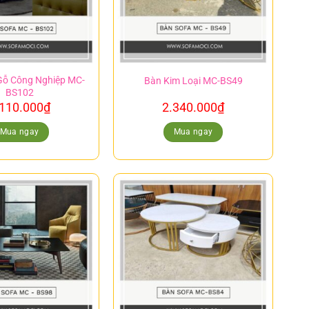
Gỗ Công Nghiệp MC-
Bàn Kim Loại MC-BS49
BS102
.110.000
₫
2.340.000
₫
Mua ngay
Mua ngay