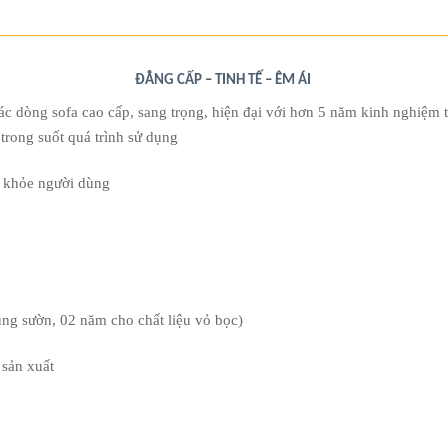
ĐẲNG CẤP – TINH TẾ – ÊM ÁI
ác dòng sofa cao cấp, sang trọng, hiện đại với hơn 5 năm kinh nghiệ
trong suốt quá trình sử dụng
c khỏe người dùng
ng sườn, 02 năm cho chất liệu vỏ bọc)
 sản xuất