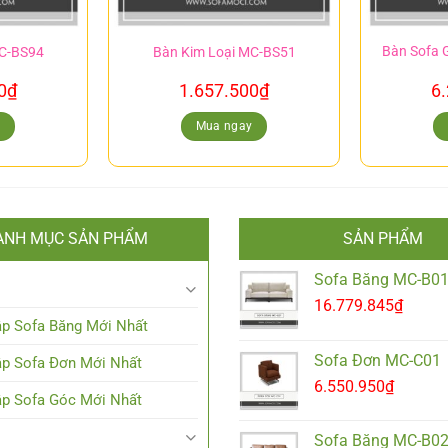
Bàn Sofa 
MC-BS94
Bàn Kim Loại MC-BS51
0
₫
1.657.500
₫
6
y
Mua ngay
ANH MỤC SẢN PHẨM
SẢN PHẨM
Sofa Băng MC-B0
16.779.845
₫
p Sofa Băng Mới Nhất
Sofa Đơn MC-C01
p Sofa Đơn Mới Nhất
6.550.950
₫
p Sofa Góc Mới Nhất
Sofa Băng MC-B0