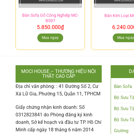
Bàn Sofa Gỗ Công Nghiệp MC-
Bàn Kim Loại 
BS97
5.850.000
₫
6.240.00
Mua ngay
Mua nga
MOCI HOUSE – THƯƠNG HIỆU NỘI
D
THẤT CAO CẤP
Địa chỉ văn phòng: : 41 Đường Số 2, Cư
Bàn Sofa
Xá Lữ Gia, Phường 15, Quận 11, TPHCM
Bộ Sưu Tậ
Giấy chứng nhận kinh doanh: Số
Bộ Sưu Tậ
0312823841 do Phòng đăng ký kinh
Bộ Sưu Tậ
doanh, Sở kế hoạch và đầu tư TP. Hồ Chí
Minh cấp ngày 18 tháng 6 năm 2014
Giường