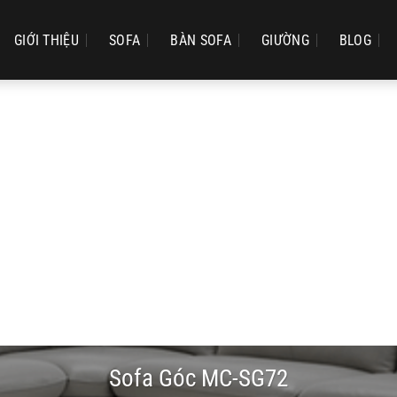
GIỚI THIỆU
SOFA
BÀN SOFA
GIƯỜNG
BLOG
Sofa Góc MC-SG72