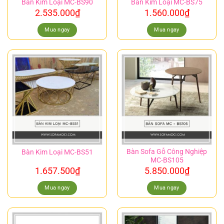
Bàn Kim Loại MC-BS90
Bàn Kim Loại MC-BS75
2.535.000
₫
1.560.000
₫
Mua ngay
Mua ngay
Bàn Sofa Gỗ Công Nghiệp
Bàn Kim Loại MC-BS51
MC-BS105
1.657.500
₫
5.850.000
₫
Mua ngay
Mua ngay