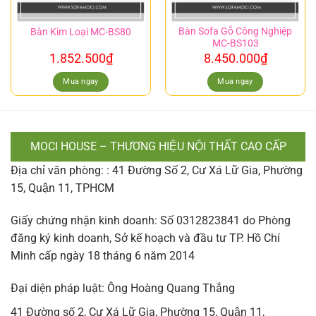
Bàn Sofa Gỗ Công Nghiệp
Bàn Kim Loại MC-BS80
MC-BS103
1.852.500
₫
8.450.000
₫
Mua ngay
Mua ngay
MOCI HOUSE – THƯƠNG HIỆU NỘI THẤT CAO CẤP
Địa chỉ văn phòng: : 41 Đường Số 2, Cư Xá Lữ Gia, Phường
15, Quận 11, TPHCM
Giấy chứng nhận kinh doanh: Số 0312823841 do Phòng
đăng ký kinh doanh, Sở kế hoạch và đầu tư TP. Hồ Chí
Minh cấp ngày 18 tháng 6 năm 2014
Đại diện pháp luật: Ông Hoàng Quang Thắng
41 Đường số 2, Cư Xá Lữ Gia, Phường 15, Quận 11,