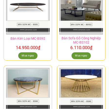
Bàn Sofa Gỗ Công Nghiệp
Bàn Kim Loại MC-BS92
MC-BS102
14.950.000
₫
6.110.000
₫
Mua ngay
Mua ngay