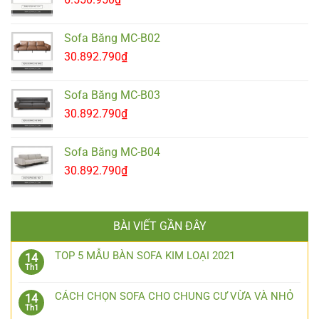
Sofa Băng MC-B02
30.892.790
₫
Sofa Băng MC-B03
30.892.790
₫
Sofa Băng MC-B04
30.892.790
₫
BÀI VIẾT GẦN ĐÂY
TOP 5 MẪU BÀN SOFA KIM LOẠI 2021
14
Th1
CÁCH CHỌN SOFA CHO CHUNG CƯ VỪA VÀ NHỎ
14
Th1