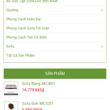
Bộ Sưu Tập Sofa Góc Mới Nhất
Giường
Phong Cách Hiện Đại
Phong Cách Sofa Tối Giản
Phong Cách Tân Cổ Điển
Sofa
Tất Cả Sản Phẩm
SẢN PHẨM
Sofa Băng MC-B01
16.779.845
₫
Sofa Đơn MC-C01
6.550.950
₫