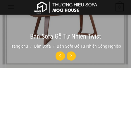
Chuyển
0
đến
nội
dung
Bàn Sofa Gỗ Tự Nhiên Twist
Trang chủ
/
Bàn Sofa
/
Bàn Sofa Gỗ Tự Nhiên Công Nghiệp