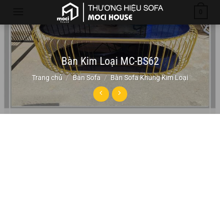
Chuyển
0
đến
nội
dung
Bàn Kim Loại MC-BS62
Trang chủ
/
Bàn Sofa
/
Bàn Sofa Khung Kim Loại