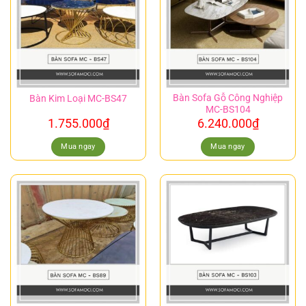
Bàn Sofa Gỗ Công Nghiệp
Bàn Kim Loại MC-BS47
MC-BS104
1.755.000
₫
6.240.000
₫
Mua ngay
Mua ngay