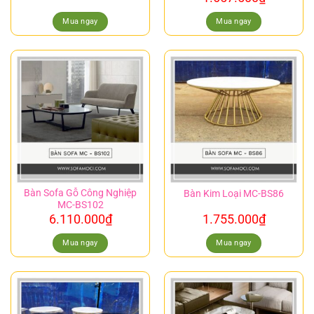
Mua ngay
Mua ngay
Bàn Sofa Gỗ Công Nghiệp
Bàn Kim Loại MC-BS86
MC-BS102
6.110.000
₫
1.755.000
₫
Mua ngay
Mua ngay