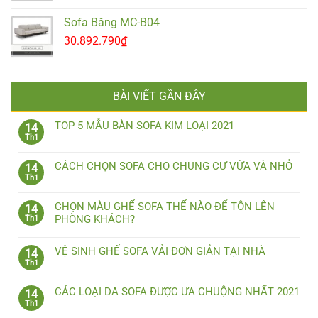
Sofa Băng MC-B04
30.892.790
₫
BÀI VIẾT GẦN ĐÂY
TOP 5 MẪU BÀN SOFA KIM LOẠI 2021
14
Th1
CÁCH CHỌN SOFA CHO CHUNG CƯ VỪA VÀ NHỎ
14
Th1
CHỌN MÀU GHẾ SOFA THẾ NÀO ĐỂ TÔN LÊN
14
PHÒNG KHÁCH?
Th1
VỆ SINH GHẾ SOFA VẢI ĐƠN GIẢN TẠI NHÀ
14
Th1
CÁC LOẠI DA SOFA ĐƯỢC ƯA CHUỘNG NHẤT 2021
14
Th1