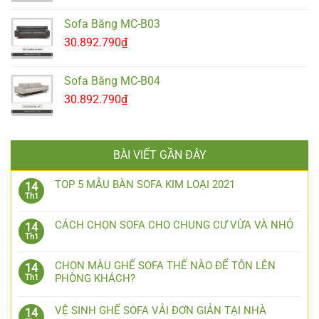
Sofa Băng MC-B03
30.892.790
₫
Sofa Băng MC-B04
30.892.790
₫
BÀI VIẾT GẦN ĐÂY
TOP 5 MẪU BÀN SOFA KIM LOẠI 2021
14
Th1
CÁCH CHỌN SOFA CHO CHUNG CƯ VỪA VÀ NHỎ
14
Th1
CHỌN MÀU GHẾ SOFA THẾ NÀO ĐỂ TÔN LÊN
14
PHÒNG KHÁCH?
Th1
VỆ SINH GHẾ SOFA VẢI ĐƠN GIẢN TẠI NHÀ
14