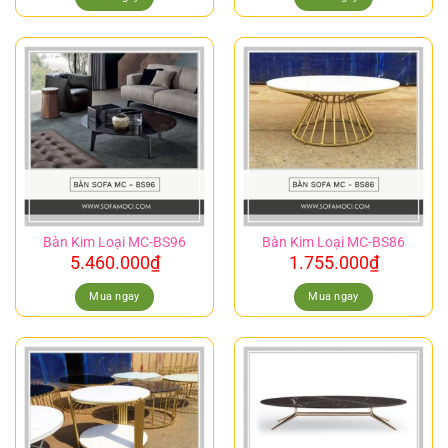
Bàn Kim Loại MC-BS96
Bàn Kim Loại MC-BS86
5.460.000
₫
1.755.000
₫
Mua ngay
Mua ngay