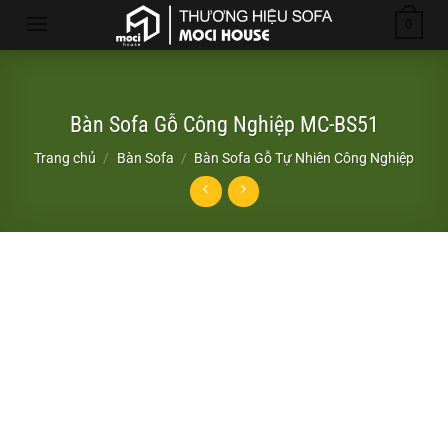
Chuyển
0
đến
nội
dung
Bàn Sofa Gỗ Công Nghiệp MC-BS51
Trang chủ
/
Bàn Sofa
/
Bàn Sofa Gỗ Tự Nhiên Công Nghiệp