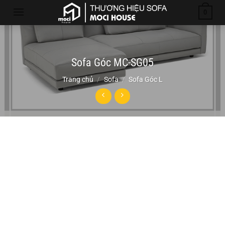
Chuyển
0
đến
nội
dung
Sofa Góc MC-SG05
Trang chủ
/
Sofa
/
Sofa Góc L