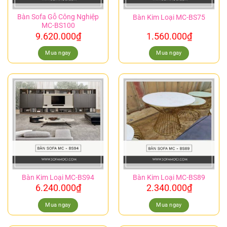
Bàn Sofa Gỗ Công Nghiệp
Bàn Kim Loại MC-BS75
MC-BS100
9.620.000
₫
1.560.000
₫
Mua ngay
Mua ngay
Bàn Kim Loại MC-BS94
Bàn Kim Loại MC-BS89
6.240.000
₫
2.340.000
₫
Mua ngay
Mua ngay