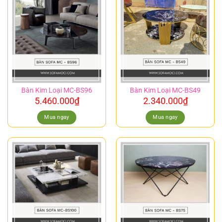
Bàn Kim Loại MC-BS96
Bàn Kim Loại MC-BS49
5.460.000
₫
2.340.000
₫
Mua ngay
Mua ngay