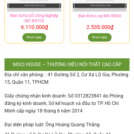
Bàn Sofa Gỗ Công Nghiệp
Bàn Kim Loại MC-BS90
MC-BS102
6.110.000
₫
2.535.000
₫
Mua ngay
Mua ngay
MOCI HOUSE – THƯƠNG HIỆU NỘI THẤT CAO CẤP
Địa chỉ văn phòng: : 41 Đường Số 2, Cư Xá Lữ Gia, Phường
15, Quận 11, TPHCM
Giấy chứng nhận kinh doanh: Số 0312823841 do Phòng
đăng ký kinh doanh, Sở kế hoạch và đầu tư TP. Hồ Chí
Minh cấp ngày 18 tháng 6 năm 2014
Đại diện pháp luật: Ông Hoàng Quang Thắng