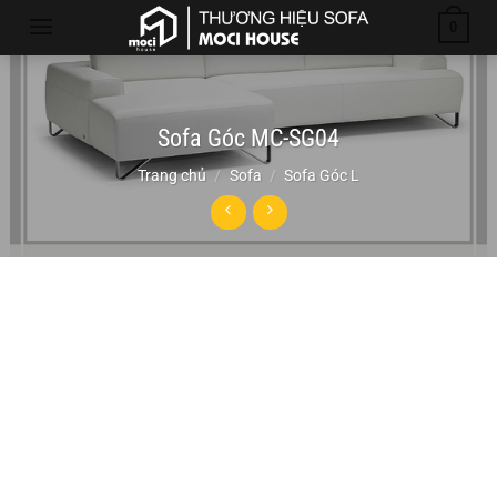
Chuyển
0
đến
nội
dung
Sofa Góc MC-SG04
Trang chủ
/
Sofa
/
Sofa Góc L