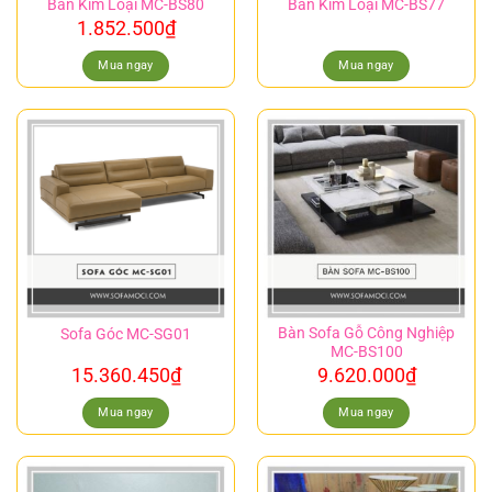
Bàn Kim Loại MC-BS80
Bàn Kim Loại MC-BS77
1.852.500
₫
Mua ngay
Mua ngay
Bàn Sofa Gỗ Công Nghiệp
Sofa Góc MC-SG01
MC-BS100
15.360.450
₫
9.620.000
₫
Mua ngay
Mua ngay