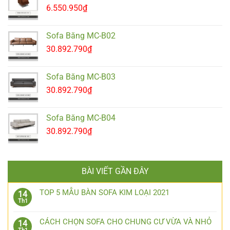
6.550.950
₫
Sofa Băng MC-B02
30.892.790
₫
Sofa Băng MC-B03
30.892.790
₫
Sofa Băng MC-B04
30.892.790
₫
BÀI VIẾT GẦN ĐÂY
TOP 5 MẪU BÀN SOFA KIM LOẠI 2021
14
Th1
CÁCH CHỌN SOFA CHO CHUNG CƯ VỪA VÀ NHỎ
14