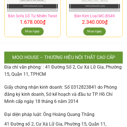
Bàn Sofa Gỗ Tự Nhiên Twist
Bàn Kim Loại MC-BS49
1.678.000
₫
2.340.000
₫
Mua ngay
Mua ngay
MOCI HOUSE – THƯƠNG HIỆU NỘI THẤT CAO CẤP
Địa chỉ văn phòng: : 41 Đường Số 2, Cư Xá Lữ Gia, Phường
15, Quận 11, TPHCM
Giấy chứng nhận kinh doanh: Số 0312823841 do Phòng
đăng ký kinh doanh, Sở kế hoạch và đầu tư TP. Hồ Chí
Minh cấp ngày 18 tháng 6 năm 2014
Đại diện pháp luật: Ông Hoàng Quang Thắng
41 Đường số 2, Cư Xá Lữ Gia, Phường 15, Quận 11,