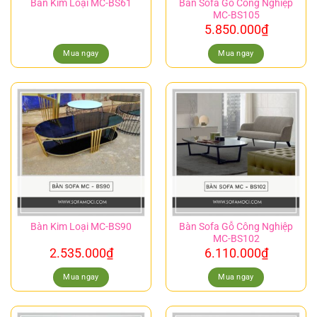
Bàn Sofa Gỗ Công Nghiệp
Bàn Kim Loại MC-BS61
MC-BS105
5.850.000
₫
Mua ngay
Mua ngay
Bàn Sofa Gỗ Công Nghiệp
Bàn Kim Loại MC-BS90
MC-BS102
2.535.000
₫
6.110.000
₫
Mua ngay
Mua ngay