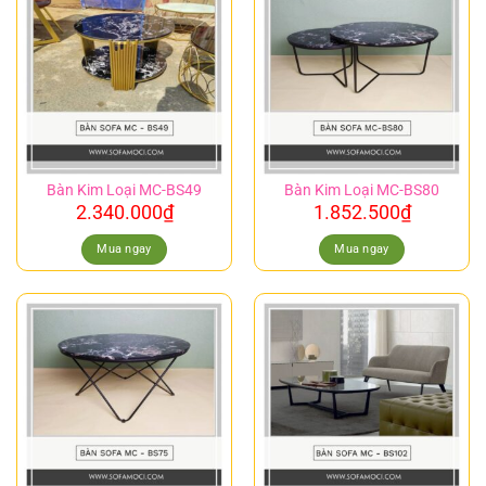
Bàn Kim Loại MC-BS49
Bàn Kim Loại MC-BS80
2.340.000
₫
1.852.500
₫
Mua ngay
Mua ngay