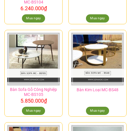
MC-BS104
6.240.000
₫
Mua ngay
Mua ngay
Bàn Sofa Gỗ Công Nghiệp
Bàn Kim Loại MC-BS48
MC-BS105
5.850.000
₫
Mua ngay
Mua ngay