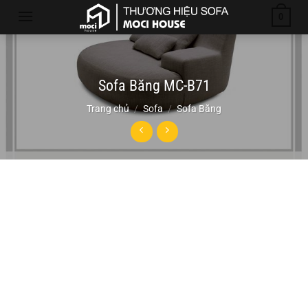
Chuyển
0
đến
nội
dung
Sofa Băng MC-B71
Trang chủ
/
Sofa
/
Sofa Băng