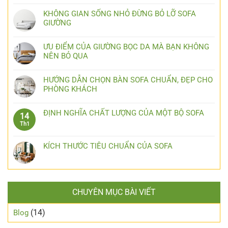
KHÔNG GIAN SỐNG NHỎ ĐỪNG BỎ LỠ SOFA
GIƯỜNG
ƯU ĐIỂM CỦA GIƯỜNG BỌC DA MÀ BẠN KHÔNG
NÊN BỎ QUA
HƯỚNG DẪN CHỌN BÀN SOFA CHUẨN, ĐẸP CHO
PHÒNG KHÁCH
ĐỊNH NGHĨA CHẤT LƯỢNG CỦA MỘT BỘ SOFA
14
Th1
KÍCH THƯỚC TIÊU CHUẨN CỦA SOFA
CHUYÊN MỤC BÀI VIẾT
(14)
Blog