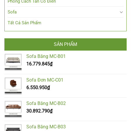
Phong Cách Tân Cổ Điển
Sofa
Tất Cả Sản Phẩm
SẢN PHẨM
Sofa Băng MC-B01
16.779.845
₫
Sofa Đơn MC-C01
6.550.950
₫
Sofa Băng MC-B02
30.892.790
₫
Sofa Băng MC-B03