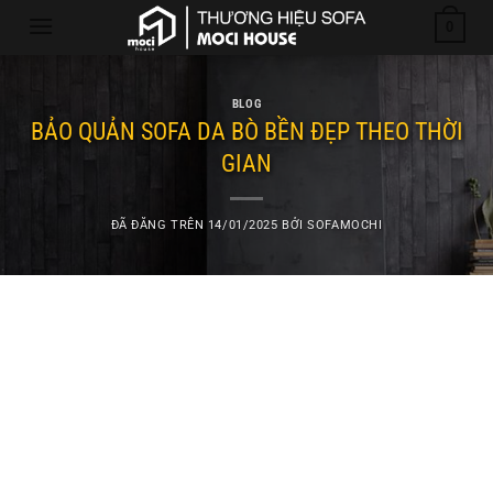
Chuyển
0
đến
nội
dung
BLOG
BẢO QUẢN SOFA DA BÒ BỀN ĐẸP THEO THỜI
GIAN
ĐÃ ĐĂNG TRÊN
14/01/2025
BỞI
SOFAMOCHI