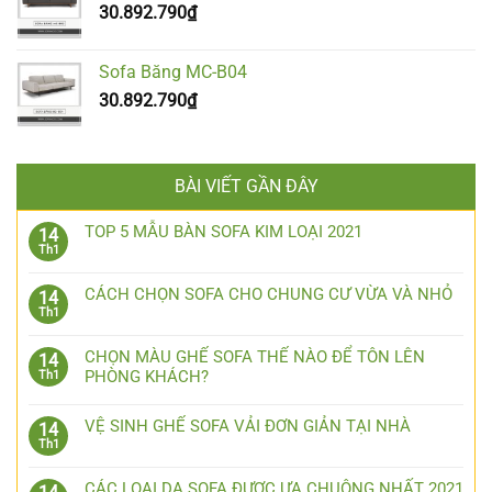
30.892.790
₫
Sofa Băng MC-B04
30.892.790
₫
BÀI VIẾT GẦN ĐÂY
TOP 5 MẪU BÀN SOFA KIM LOẠI 2021
14
Th1
CÁCH CHỌN SOFA CHO CHUNG CƯ VỪA VÀ NHỎ
14
Th1
CHỌN MÀU GHẾ SOFA THẾ NÀO ĐỂ TÔN LÊN
14
PHÒNG KHÁCH?
Th1
VỆ SINH GHẾ SOFA VẢI ĐƠN GIẢN TẠI NHÀ
14
Th1
CÁC LOẠI DA SOFA ĐƯỢC ƯA CHUỘNG NHẤT 2021