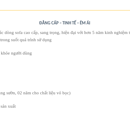
ĐẲNG CẤP – TINH TẾ – ÊM ÁI
ác dòng sofa cao cấp, sang trọng, hiện đại với hơn 5 năm kinh nghiệ
trong suốt quá trình sử dụng
c khỏe người dùng
ng sườn, 02 năm cho chất liệu vỏ bọc)
 sản xuất