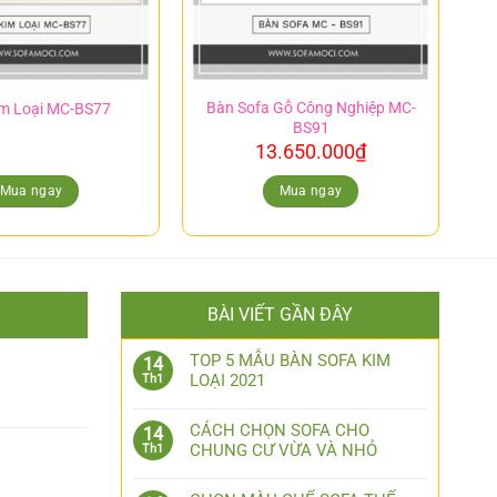
Bàn Sofa Gỗ Công Nghiệp MC-
m Loại MC-BS77
BS91
13.650.000
₫
Mua ngay
Mua ngay
BÀI VIẾT GẦN ĐÂY
1
TOP 5 MẪU BÀN SOFA KIM
14
LOẠI 2021
Th1
CÁCH CHỌN SOFA CHO
14
CHUNG CƯ VỪA VÀ NHỎ
Th1