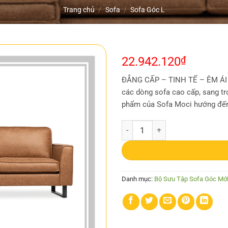
Trang chủ
/
Sofa
/
Sofa Góc L
22.942.120
₫
ĐẲNG CẤP – TINH TẾ – ÊM ÁI S
các dòng sofa cao cấp, sang tr
phẩm của Sofa Moci hướng đến
Sofa Góc MC-SG81 số lượng
Danh mục:
Bộ Sưu Tập Sofa Góc Mới