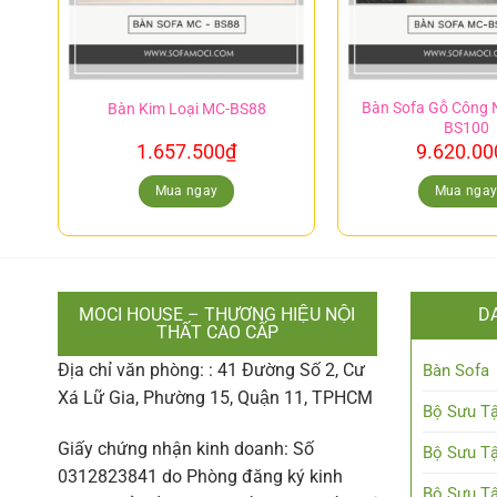
Bàn Sofa Gỗ Công 
Bàn Kim Loại MC-BS88
BS100
1.657.500
₫
9.620.00
Mua ngay
Mua nga
MOCI HOUSE – THƯƠNG HIỆU NỘI
D
THẤT CAO CẤP
Địa chỉ văn phòng: : 41 Đường Số 2, Cư
Bàn Sofa
Xá Lữ Gia, Phường 15, Quận 11, TPHCM
Bộ Sưu Tậ
Giấy chứng nhận kinh doanh: Số
Bộ Sưu Tậ
0312823841 do Phòng đăng ký kinh
Bộ Sưu Tậ