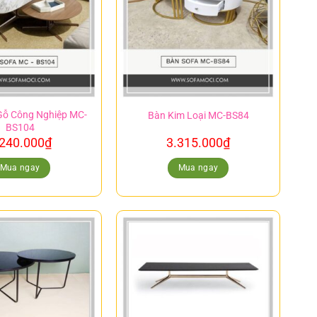
Gỗ Công Nghiệp MC-
Bàn Kim Loại MC-BS84
BS104
.240.000
₫
3.315.000
₫
Mua ngay
Mua ngay