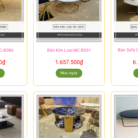
Bàn Sofa 
MC-BS86
Bàn Kim Loại MC-BS51
0
₫
1.657.500
₫
6
y
Mua ngay