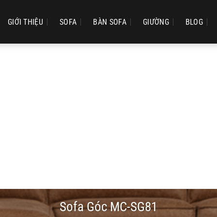
GIỚI THIỆU
SOFA
BÀN SOFA
GIƯỜNG
BLOG
Sofa Góc MC-SG81