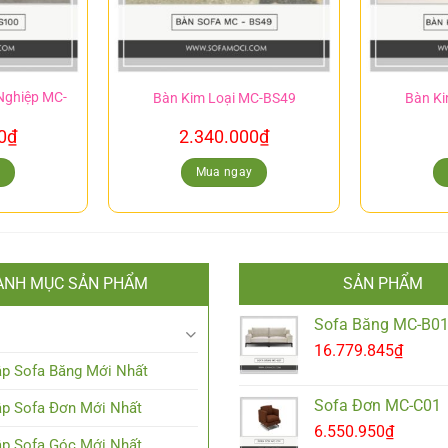
Nghiệp MC-
Bàn Kim Loại MC-BS49
Bàn Ki
0
₫
2.340.000
₫
y
Mua ngay
ANH MỤC SẢN PHẨM
SẢN PHẨM
Sofa Băng MC-B0
16.779.845
₫
p Sofa Băng Mới Nhất
Sofa Đơn MC-C01
p Sofa Đơn Mới Nhất
6.550.950
₫
p Sofa Góc Mới Nhất