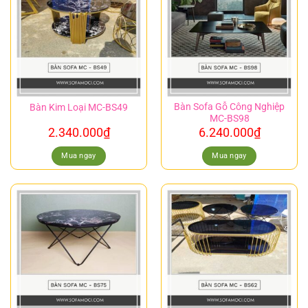
Bàn Sofa Gỗ Công Nghiệp
Bàn Kim Loại MC-BS49
MC-BS98
2.340.000
₫
6.240.000
₫
Mua ngay
Mua ngay