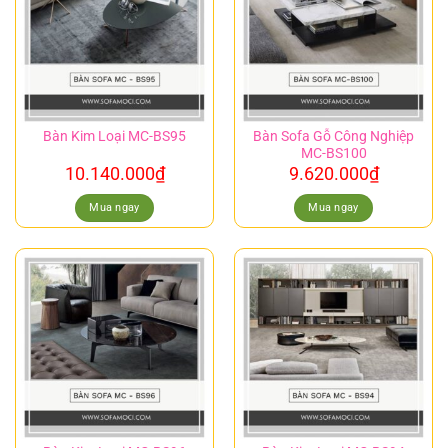
Bàn Sofa Gỗ Công Nghiệp
Bàn Kim Loại MC-BS95
MC-BS100
10.140.000
₫
9.620.000
₫
Mua ngay
Mua ngay