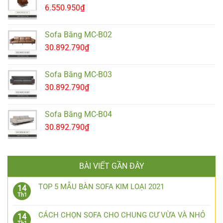
6.550.950
₫
Sofa Băng MC-B02
30.892.790
₫
Sofa Băng MC-B03
30.892.790
₫
Sofa Băng MC-B04
30.892.790
₫
BÀI VIẾT GẦN ĐÂY
TOP 5 MẪU BÀN SOFA KIM LOẠI 2021
14
Th1
CÁCH CHỌN SOFA CHO CHUNG CƯ VỪA VÀ NHỎ
14