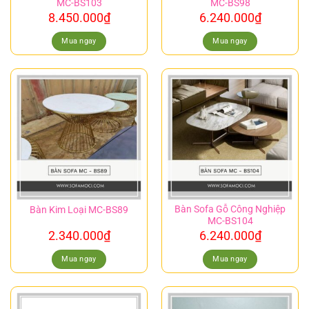
MC-BS103
MC-BS98
8.450.000
₫
6.240.000
₫
Mua ngay
Mua ngay
Bàn Sofa Gỗ Công Nghiệp
Bàn Kim Loại MC-BS89
MC-BS104
2.340.000
₫
6.240.000
₫
Mua ngay
Mua ngay