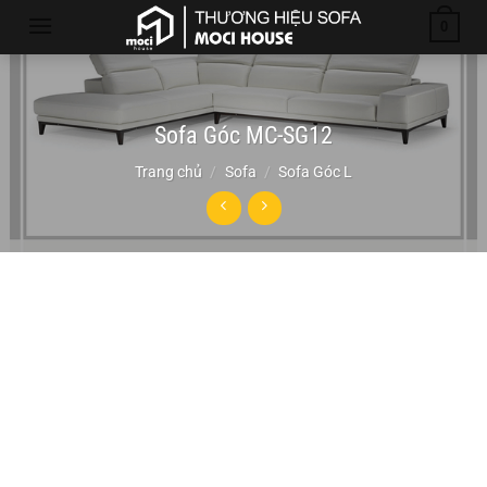
Chuyển
0
đến
nội
dung
Sofa Góc MC-SG12
Trang chủ
/
Sofa
/
Sofa Góc L