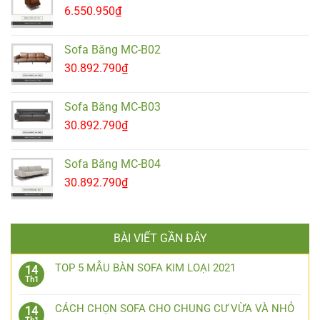
6.550.950
₫
Sofa Băng MC-B02
30.892.790
₫
Sofa Băng MC-B03
30.892.790
₫
Sofa Băng MC-B04
30.892.790
₫
BÀI VIẾT GẦN ĐÂY
TOP 5 MẪU BÀN SOFA KIM LOẠI 2021
14
Th1
CÁCH CHỌN SOFA CHO CHUNG CƯ VỪA VÀ NHỎ
14