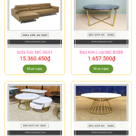
Sofa Góc MC-SG01
Bàn Kim Loại MC-BS88
15.360.450
₫
1.657.500
₫
Mua ngay
Mua ngay