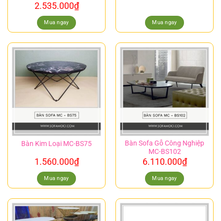
2.535.000
₫
Mua ngay
Mua ngay
Bàn Sofa Gỗ Công Nghiệp
Bàn Kim Loại MC-BS75
MC-BS102
1.560.000
₫
6.110.000
₫
Mua ngay
Mua ngay