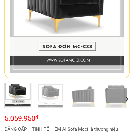
5.059.950
₫
ĐẲNG CẤP – TINH TẾ – ÊM ÁI Sofa Moci là thương hiệu