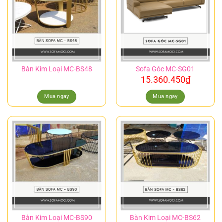
Bàn Kim Loại MC-BS48
Sofa Góc MC-SG01
15.360.450
₫
Mua ngay
Mua ngay
Bàn Kim Loại MC-BS90
Bàn Kim Loại MC-BS62