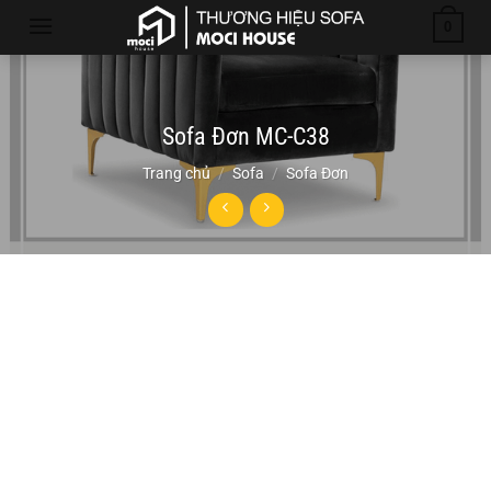
Chuyển
0
đến
nội
dung
Sofa Đơn MC-C38
Trang chủ
/
Sofa
/
Sofa Đơn