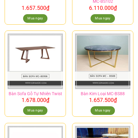
MC-BS102
1.657.500
₫
6.110.000
₫
Mua ngay
Mua ngay
Bàn Sofa Gỗ Tự Nhiên Twist
Bàn Kim Loại MC-BS88
1.678.000
₫
1.657.500
₫
Mua ngay
Mua ngay