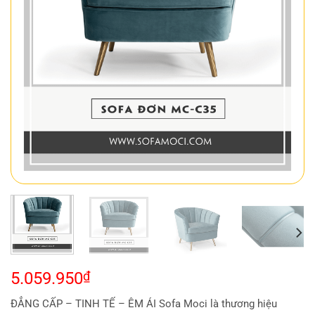
5.059.950
₫
ĐẲNG CẤP – TINH TẾ – ÊM ÁI Sofa Moci là thương hiệu