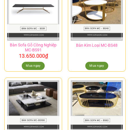
Bàn Sofa Gỗ Công Nghiệp
Bàn Kim Loại MC-BS48
MC-BS91
13.650.000
₫
Mua ngay
Mua ngay