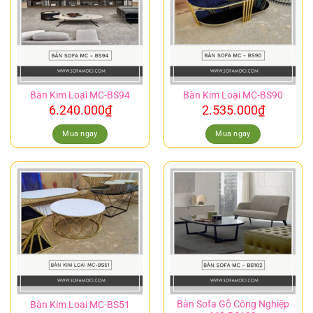
Bàn Kim Loại MC-BS94
Bàn Kim Loại MC-BS90
6.240.000
₫
2.535.000
₫
Mua ngay
Mua ngay
Bàn Sofa Gỗ Công Nghiệp
Bàn Kim Loại MC-BS51