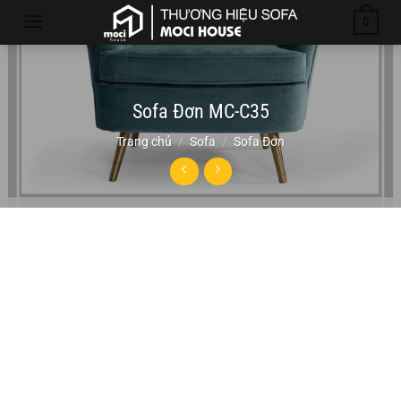
Chuyển
0
đến
nội
dung
Sofa Đơn MC-C35
Trang chủ
/
Sofa
/
Sofa Đơn