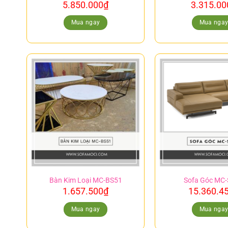
5.850.000
₫
3.315.00
Mua ngay
Mua nga
Bàn Kim Loại MC-BS51
Sofa Góc MC
1.657.500
₫
15.360.4
Mua ngay
Mua nga