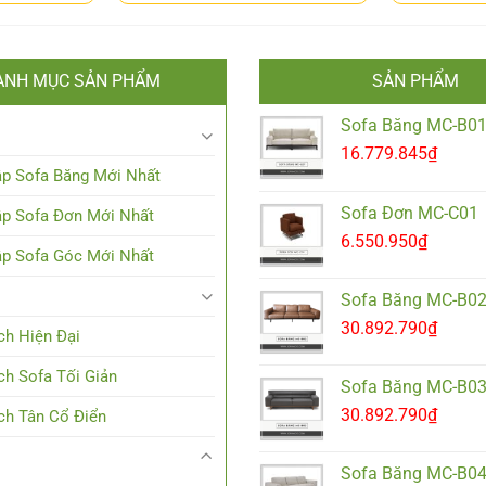
ANH MỤC SẢN PHẨM
SẢN PHẨM
Sofa Băng MC-B0
16.779.845
₫
p Sofa Băng Mới Nhất
Sofa Đơn MC-C01
p Sofa Đơn Mới Nhất
6.550.950
₫
p Sofa Góc Mới Nhất
Sofa Băng MC-B0
30.892.790
₫
h Hiện Đại
h Sofa Tối Giản
Sofa Băng MC-B0
30.892.790
₫
h Tân Cổ Điển
Sofa Băng MC-B0