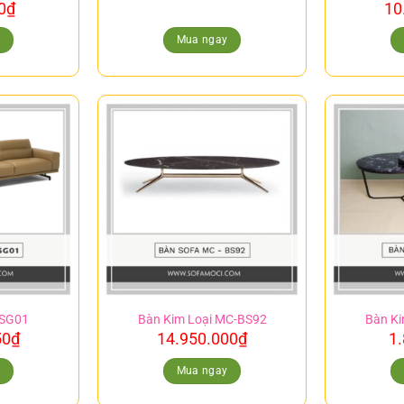
0
₫
10
y
Mua ngay
-SG01
Bàn Kim Loại MC-BS92
Bàn Ki
50
₫
14.950.000
₫
1
y
Mua ngay