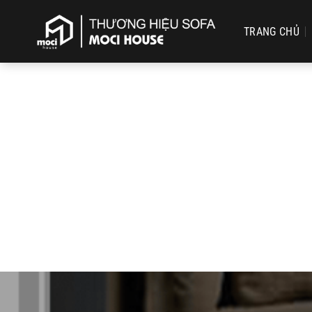
Chuyển
đến
TRANG CHỦ
nội
dung