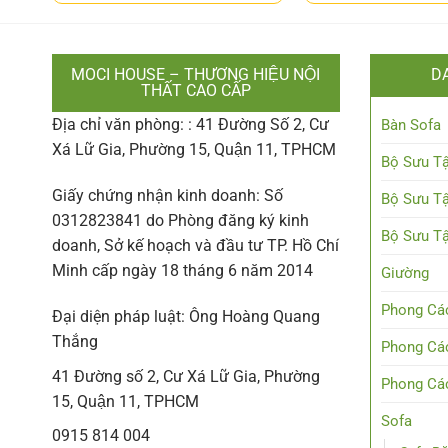
MOCI HOUSE – THƯƠNG HIỆU NỘI
D
THẤT CAO CẤP
Địa chỉ văn phòng: : 41 Đường Số 2, Cư
Bàn Sofa
Xá Lữ Gia, Phường 15, Quận 11, TPHCM
Bộ Sưu Tậ
Giấy chứng nhận kinh doanh: Số
Bộ Sưu Tậ
0312823841 do Phòng đăng ký kinh
Bộ Sưu Tậ
doanh, Sở kế hoạch và đầu tư TP. Hồ Chí
Minh cấp ngày 18 tháng 6 năm 2014
Giường
Phong Các
Đại diện pháp luật: Ông Hoàng Quang
Thắng
Phong Các
41 Đường số 2, Cư Xá Lữ Gia, Phường
Phong Các
15, Quận 11, TPHCM
Sofa
0915 814 004