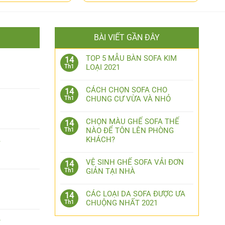
BÀI VIẾT GẦN ĐÂY
1
TOP 5 MẪU BÀN SOFA KIM
14
LOẠI 2021
Th1
CÁCH CHỌN SOFA CHO
14
CHUNG CƯ VỪA VÀ NHỎ
Th1
CHỌN MÀU GHẾ SOFA THẾ
14
NÀO ĐỂ TÔN LÊN PHÒNG
Th1
2
KHÁCH?
VỆ SINH GHẾ SOFA VẢI ĐƠN
14
GIẢN TẠI NHÀ
Th1
3
CÁC LOẠI DA SOFA ĐƯỢC ƯA
14
CHUỘNG NHẤT 2021
Th1
4