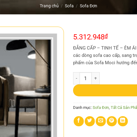
Trang chủ
/
Sofa
/
Sofa Đơn
5.312.948
₫
ĐẲNG CẤP – TINH TẾ – ÊM ÁI S
các dòng sofa cao cấp, sang tr
phẩm của Sofa Moci hướng đến
Sofa Đơn MC-C08 số lượng
Danh mục:
Sofa Đơn
,
Tất Cả Sản Ph