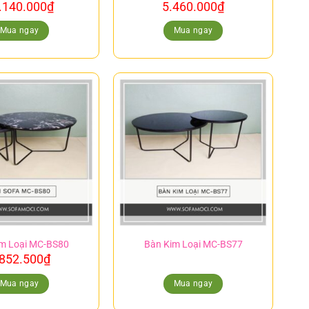
.140.000
₫
5.460.000
₫
Mua ngay
Mua ngay
m Loại MC-BS80
Bàn Kim Loại MC-BS77
.852.500
₫
Mua ngay
Mua ngay