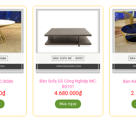
Bàn Sofa Gỗ Công Nghiệp MC-
MC-BS86
Bàn Ki
BS101
0
₫
4.680.000
₫
2
y
Mua ngay