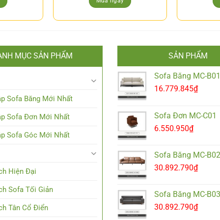
y
Mua ngay
ANH MỤC SẢN PHẨM
SẢN PHẨM
Sofa Băng MC-B0
16.779.845
₫
p Sofa Băng Mới Nhất
Sofa Đơn MC-C01
p Sofa Đơn Mới Nhất
6.550.950
₫
p Sofa Góc Mới Nhất
Sofa Băng MC-B0
30.892.790
₫
h Hiện Đại
h Sofa Tối Giản
Sofa Băng MC-B0
30.892.790
₫
h Tân Cổ Điển