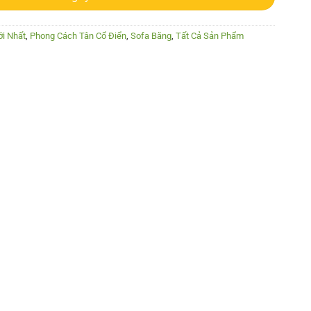
i Nhất
,
Phong Cách Tân Cổ Điển
,
Sofa Băng
,
Tất Cả Sản Phẩm