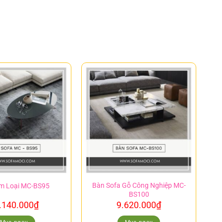
Bàn Sofa Gỗ Công Nghiệp MC-
m Loại MC-BS95
BS100
.140.000
₫
9.620.000
₫