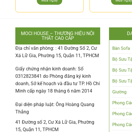
Mua ngay
Mua nga
MOCI HOUSE – THƯƠNG HIỆU NỘI
D
THẤT CAO CẤP
Địa chỉ văn phòng: : 41 Đường Số 2, Cư
Bàn Sofa
Xá Lữ Gia, Phường 15, Quận 11, TPHCM
Bộ Sưu Tậ
Giấy chứng nhận kinh doanh: Số
Bộ Sưu Tậ
0312823841 do Phòng đăng ký kinh
Bộ Sưu Tậ
doanh, Sở kế hoạch và đầu tư TP. Hồ Chí
Minh cấp ngày 18 tháng 6 năm 2014
Giường
Phong Các
Đại diện pháp luật: Ông Hoàng Quang
Thắng
Phong Các
41 Đường số 2, Cư Xá Lữ Gia, Phường
Phong Các
15, Quận 11, TPHCM