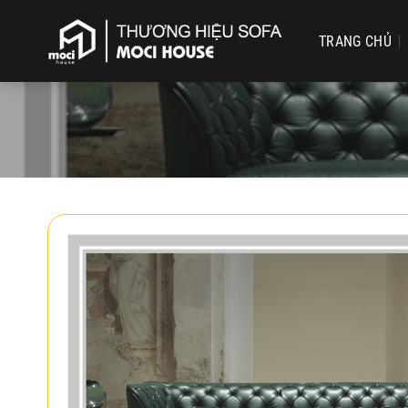
Chuyển
đến
TRANG CHỦ
nội
dung