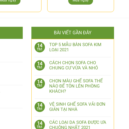
Mua ngay
Mua ngay
BÀI VIẾT GẦN ĐÂY
1
TOP 5 MẪU BÀN SOFA KIM
14
LOẠI 2021
Th1
CÁCH CHỌN SOFA CHO
14
CHUNG CƯ VỪA VÀ NHỎ
Th1
CHỌN MÀU GHẾ SOFA THẾ
14
NÀO ĐỂ TÔN LÊN PHÒNG
Th1
2
KHÁCH?
VỆ SINH GHẾ SOFA VẢI ĐƠN
14
GIẢN TẠI NHÀ
Th1
3
CÁC LOẠI DA SOFA ĐƯỢC ƯA
14
CHUỘNG NHẤT 2021
Th1