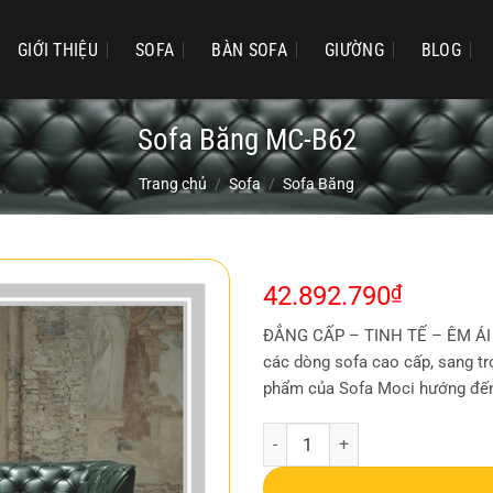
GIỚI THIỆU
SOFA
BÀN SOFA
GIƯỜNG
BLOG
Sofa Băng MC-B62
Trang chủ
/
Sofa
/
Sofa Băng
42.892.790
₫
ĐẲNG CẤP – TINH TẾ – ÊM ÁI S
các dòng sofa cao cấp, sang tr
phẩm của Sofa Moci hướng đến
Sofa Băng MC-B62 số lượng