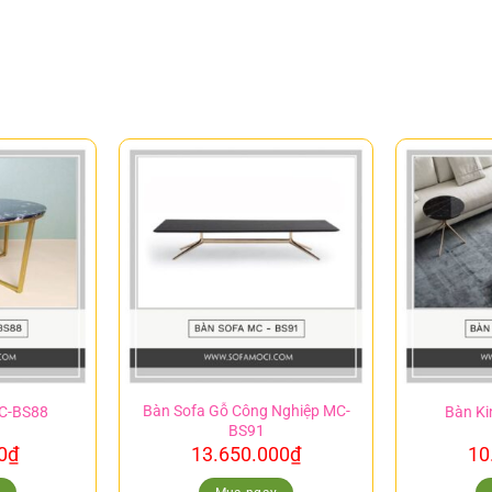
Bàn Sofa Gỗ Công Nghiệp MC-
MC-BS88
Bàn Ki
BS91
0
₫
13.650.000
₫
10