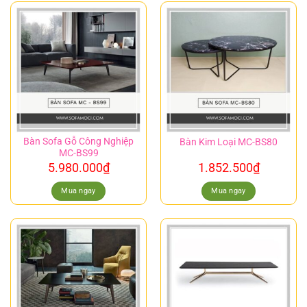
Bàn Sofa Gỗ Công Nghiệp
Bàn Kim Loại MC-BS80
MC-BS99
5.980.000
₫
1.852.500
₫
Mua ngay
Mua ngay