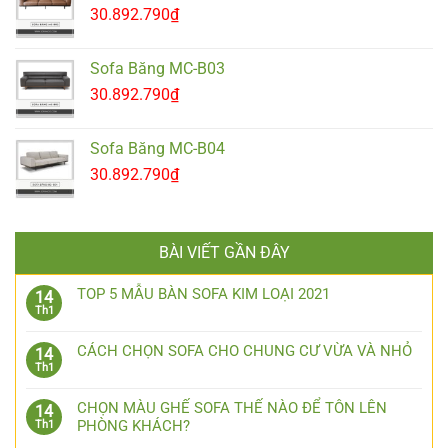
30.892.790
₫
Sofa Băng MC-B03
30.892.790
₫
Sofa Băng MC-B04
30.892.790
₫
BÀI VIẾT GẦN ĐÂY
TOP 5 MẪU BÀN SOFA KIM LOẠI 2021
14
Th1
CÁCH CHỌN SOFA CHO CHUNG CƯ VỪA VÀ NHỎ
14
Th1
CHỌN MÀU GHẾ SOFA THẾ NÀO ĐỂ TÔN LÊN
14
PHÒNG KHÁCH?
Th1