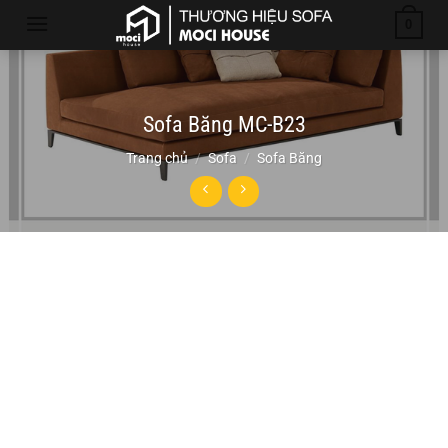
Chuyển
0
đến
nội
dung
Sofa Băng MC-B23
Trang chủ
/
Sofa
/
Sofa Băng