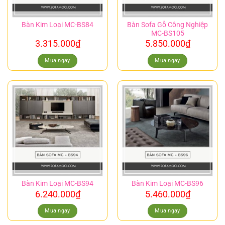
Bàn Sofa Gỗ Công Nghiệp
Bàn Kim Loại MC-BS84
MC-BS105
3.315.000
₫
5.850.000
₫
Mua ngay
Mua ngay
Bàn Kim Loại MC-BS94
Bàn Kim Loại MC-BS96
6.240.000
₫
5.460.000
₫
Mua ngay
Mua ngay