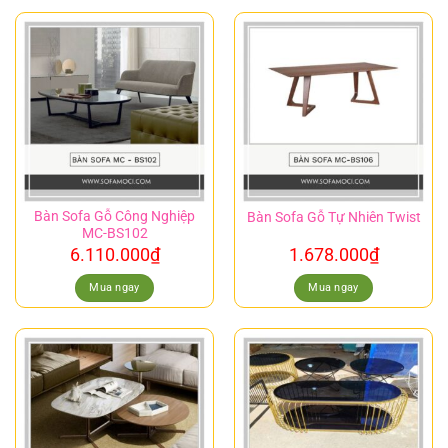
Bàn Sofa Gỗ Công Nghiệp
Bàn Sofa Gỗ Tự Nhiên Twist
MC-BS102
6.110.000
₫
1.678.000
₫
Mua ngay
Mua ngay