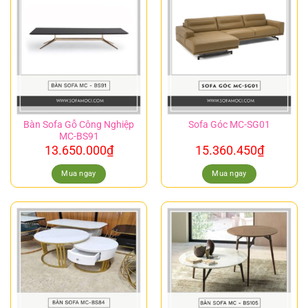
Bàn Sofa Gỗ Công Nghiệp
Sofa Góc MC-SG01
MC-BS91
13.650.000
₫
15.360.450
₫
Mua ngay
Mua ngay