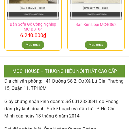
Bàn Sofa Gỗ Công Nghiệp
Bàn Kim Loại MC-BS62
MC-BS104
6.240.000
₫
Mua ngay
Mua ngay
MOCI HOUSE – THƯƠNG HIỆU NỘI THẤT CAO CẤP
Địa chỉ văn phòng: : 41 Đường Số 2, Cư Xá Lữ Gia, Phường
15, Quận 11, TPHCM
Giấy chứng nhận kinh doanh: Số 0312823841 do Phòng
đăng ký kinh doanh, Sở kế hoạch và đầu tư TP. Hồ Chí
Minh cấp ngày 18 tháng 6 năm 2014