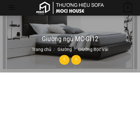
Chuyển
0
đến
nội
dung
Giường ngủ MC-GI12
Trang chủ
/
Giường
/
Giường Bọc Vải